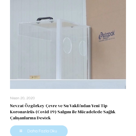
Nisan 20, 2020
Nevzat Özgörkey Çevre ve Su Vakfı’ndan Yeni Tip
Koronavirüs (Covid-19) Salgını ile Mücadelede Sağlık
Çalışanlarına Destek
Daha Fazla Oku