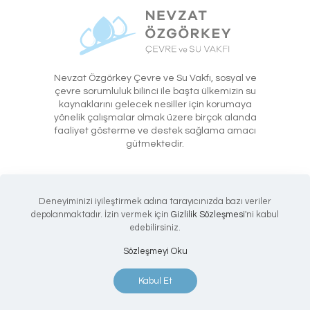
Nevzat Özgörkey Çevre ve Su Vakfı, sosyal ve
çevre sorumluluk bilinci ile başta ülkemizin su
kaynaklarını gelecek nesiller için korumaya
yönelik çalışmalar olmak üzere birçok alanda
faaliyet gösterme ve destek sağlama amacı
gütmektedir.
Deneyiminizi iyileştirmek adına tarayıcınızda bazı veriler
depolanmaktadır. İzin vermek için
Gizlilik Sözleşmesi
'ni kabul
edebilirsiniz.
Sözleşmeyi Oku
2021 Tüm hakları saklıdır. |
#iyiişiyimarka
Kabul Et
Nevsu Vakfı Hakkında
Faaliyetler
İletişim