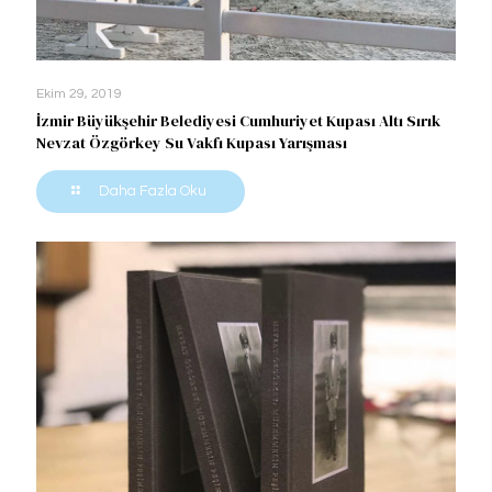
Ekim 29, 2019
İzmir Büyükşehir Belediyesi Cumhuriyet Kupası Altı Sırık
Nevzat Özgörkey Su Vakfı Kupası Yarışması
Daha Fazla Oku